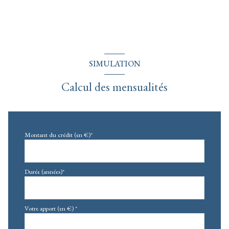
vue campagne, Mézenc et Gerbier
terrasse
SIMULATION
arboré
Calcul des mensualités
Montant du crédit (en €)*
Durée (années)*
Votre apport (en €) *