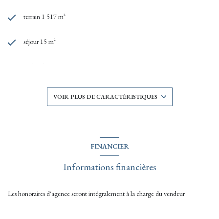
terrain 1 517 m²
séjour 15 m²
1 chambre(s)
1 salle(s) d'eau
VOIR PLUS DE CARACTÉRISTIQUES
construit en 1994
kitchenette
FINANCIER
Informations financières
Chauffage individuel : convecteur (electrique)
exposition Sud-Ouest
Les honoraires d'agence seront intégralement à la charge du vendeur
2 niveau(x)