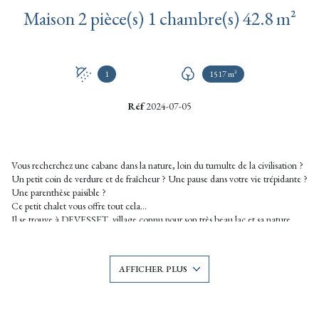
Maison 2 pièce(s) 1 chambre(s) 42.8 m²
1
1517 m²
Réf
2024-07-05
Vous recherchez une cabane dans la nature, loin du tumulte de la civilisation ?
Un petit coin de verdure et de fraîcheur ? Une pause dans votre vie trépidante ?
Une parenthèse paisible ?
Ce petit chalet vous offre tout cela...
Il se trouve à DEVESSET, village connu pour son très beau lac et sa nature
généreuse. Il profite d'un terrain de 1517 m², joliment arboré, ouvert sur la
campagne alentour avec pour toile de fond le Mézenc et le Gerbier de Jonc.
Ses 42,8 m² habitables sur 2 niveaux suffisent pour vous offrir le nécessaire : le
AFFICHER PLUS
rez-de-chausse accueille le séjour ouvert sur la cuisine, un dégagement et une
salle d'eau avec wc. L'étage comprend une chambre mansardée et un espace
pouvant recevoir un couchage.
Une terrasse agrémente le tout et laisse présager de beaux moments de partage