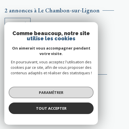
2 annonces à Le Chambon-sur-Lignon
CHALET
Comme beaucoup, notre site
MAISON
utilise les cookies
On aimerait vous accompagner pendant
VOIR TOUS LES BIENS À LE CHAMBON-SUR-LIGNON
votre visite.
En poursuivant, vous acceptez l'utilisation des
cookies par ce site, afin de vous proposer des
contenus adaptés et réaliser des statistiques !
1 annonces à Saint-Bonnet-le-Froid
AUTRE
PARAMÉTRER
VOIR TOUS LES BIENS À SAINT-BONNET-LE-FROID
TOUT ACCEPTER