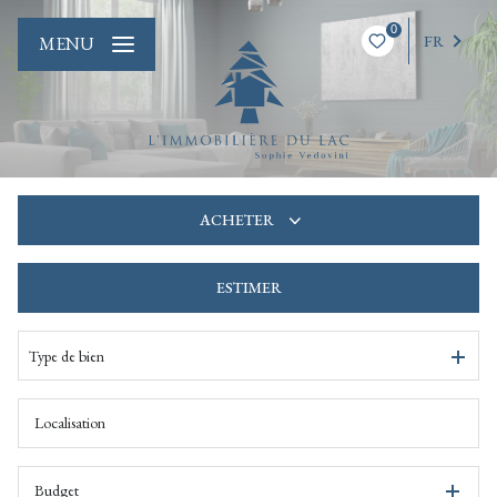
0
FR
MENU
ACHETER
ESTIMER
De l'ancien
De l'immo pro
Type de bien
Budget