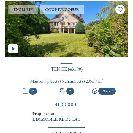
EXCLUSIF
COUP DE COEUR
TENCE (43190)
Maison 9 pièce(s) 5 chambre(s) 235.17 m²
2
2
1968 m²
310 000 €
Proposé par
L'IMMOBILIERE DU LAC
VOIR LE BIEN