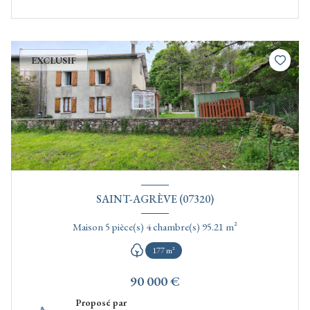
EXCLUSIF
SAINT-AGRÈVE (07320)
Maison 5 pièce(s) 4 chambre(s) 95.21 m²
177 m²
90 000 €
Proposé par