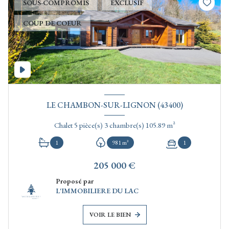
SOUS-COMPROMIS
EXCLUSIF
COUP DE COEUR
LE CHAMBON-SUR-LIGNON (43400)
Chalet 5 pièce(s) 3 chambre(s) 105.89 m²
1
981 m²
1
205 000 €
Proposé par
L'IMMOBILIERE DU LAC
VOIR LE BIEN