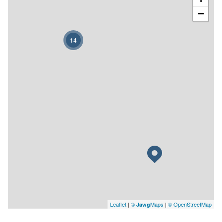
−
14
Leaflet
|
©
Maps
|
© OpenStreetMap
Jawg