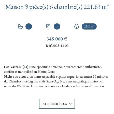
Maison 9 pièce(s) 6 chambre(s) 221.83 m²
1
1
2250 m²
345 000 €
Réf
2025-43-03
Les Vastres (43)
: une opportunité rare pour qui recherche authenticité,
confort et tranquillité en Haute-Loire.
Nichée au cœur d’un hameau paisible et pittoresque, à seulement 15 minutes
du Chambon-sur-Lignon et de Saint-Agrève, cette magnifique maison en
pierre du XVII? siècle a retrouvé toute sa splendeur grâce à une rénovation
complète réalisée dans les années 2010.
Surface habitable : 221,83 m² sur 3 niveaux
Terrain : 2 250 m²
AFFICHER PLUS
Les atouts :
Maison lumineuse et chaleureuse, sans travaux à prévoir