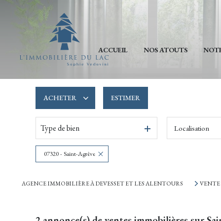
ACCUEIL
NOS ATOUTS
NOTR
ACHETER
ESTIMER
Type de bien
Localisation
De l'ancien
De l'immo pro
07320 - Saint-Agrève
AGENCE IMMOBILIÈRE À DEVESSET ET LES ALENTOURS
VENTE
2
annonce(s) de ventes immobilières sur Sa