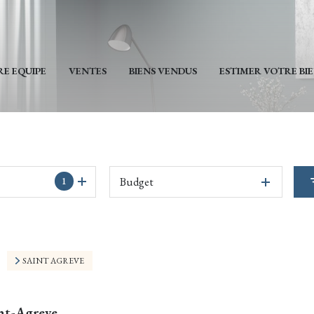
E EQUIPE
VENTES
BIENS VENDUS
ESTIMER VOTRE BI
Budget
1
SAINT AGREVE
int-Agreve