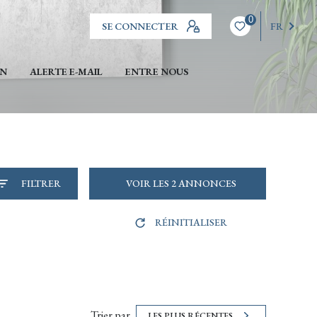
0
SE CONNECTER
FR
EN
ALERTE E-MAIL
ENTRE NOUS
FILTRER
VOIR LES
2
ANNONCES
RÉINITIALISER
Trier par
LES PLUS RÉCENTES