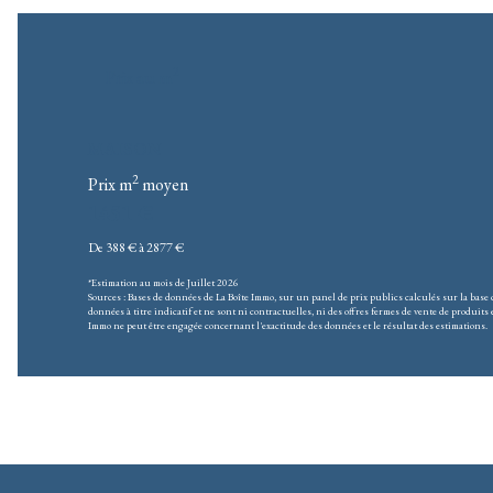
2
Prix au m
MAISON
2
Prix m
moyen
1451 €
De 388 € à 2877 €
*Estimation au mois de Juillet 2026
Sources : Bases de données de La Boîte Immo, sur un panel de prix publics calculés sur la bas
données à titre indicatif et ne sont ni contractuelles, ni des offres fermes de vente de produits e
Immo ne peut être engagée concernant l'exactitude des données et le résultat des estimations.