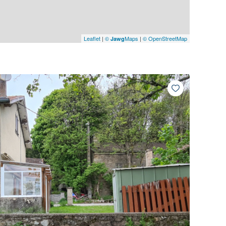
Leaflet
|
©
Maps
|
© OpenStreetMap
Jawg