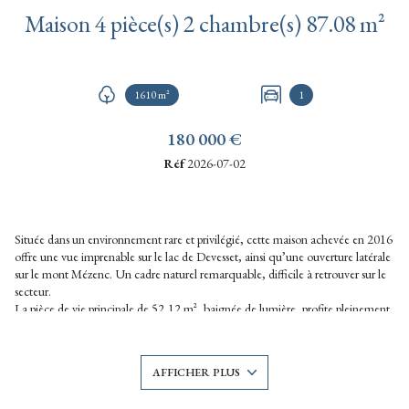
Maison 4 pièce(s) 2 chambre(s) 87.08 m²
1610 m²
1
180 000 €
Réf
2026-07-02
Située dans un environnement rare et privilégié, cette maison achevée en 2016
offre une vue imprenable sur le lac de Devesset, ainsi qu’une ouverture latérale
sur le mont Mézenc. Un cadre naturel remarquable, difficile à retrouver sur le
secteur.
La pièce de vie principale de 52,12 m², baignée de lumière, profite pleinement
de ce panorama exceptionnel. La maison dispose également d’un jardin (1610
m²), idéal pour savourer pleinement l’environnement.
Atout majeur : un grand garage de 30,95 m², offrant un réel potentiel
AFFICHER PLUS
d’aménagement en surface habitable supplémentaire selon vos projets.
Jamais habitée, la maison nécessite quelques travaux de finition (chauffage,