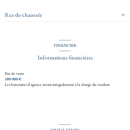
Rez-de-chaussée
Salon/Cuisine/Salle-à-manger
52.12 m²
chambre
8.43 m²
FINANCIER
chambre
8.44 m²
Informations financières
Pièce
4.79 m²
cellier
2.77 m²
Prix de vente
180 000 €
WC
1.06 m²
Les honoraires d'agence seront intégralement à la charge du vendeur
salle d'eau
4.27 m²
Dégagement
0.80 m²
garage
30.95 m²