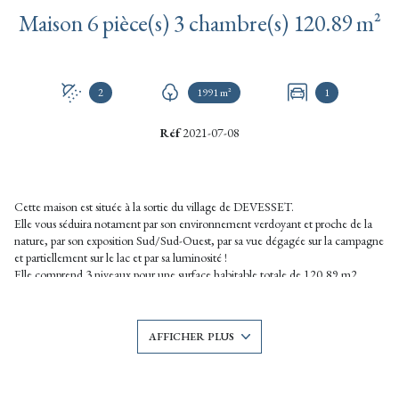
Maison 6 pièce(s) 3 chambre(s) 120.89 m²
2
1991 m²
1
Réf
2021-07-08
Cette maison est située à la sortie du village de DEVESSET.
Elle vous séduira notament par son environnement verdoyant et proche de la
nature, par son exposition Sud/Sud-Ouest, par sa vue dégagée sur la campagne
et partiellement sur le lac et par sa luminosité !
Elle comprend 3 niveaux pour une surface habitable totale de 120,89 m2
environ :
- en rez-de-chaussée, on entre dans un hall d'entrée avec placard desservant la
pièce principale (espace cuisine ouvert sur la salle-à-manger). A côté, une pièce
AFFICHER PLUS
à usage actuellement de garage/remise pourrait être aménagée en salon.
En demi-niveau, on trouve un wc.
- 1er étage : un hall dessert 3 chambres (dont une reste à aménager), une salle
d'eau et un wc.