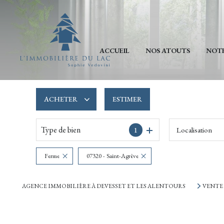
ACCUEIL
NOS ATOUTS
NOTR
ACHETER
ESTIMER
Type de bien
Localisation
1
De l'ancien
De l'immo pro
Ferme
07320 - Saint-Agrève
AGENCE IMMOBILIÈRE À DEVESSET ET LES ALENTOURS
VENTE