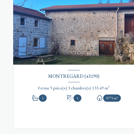
MONTREGARD (43290)
Ferme 5 pièce(s) 3 chambre(s) 133.49 m²
1
1
8775 m²
VOIR LE BIEN