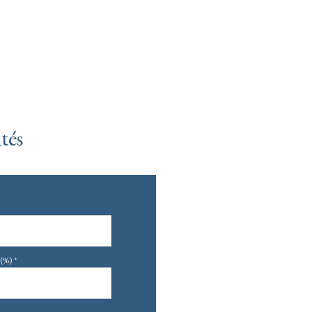
tés
(%) *