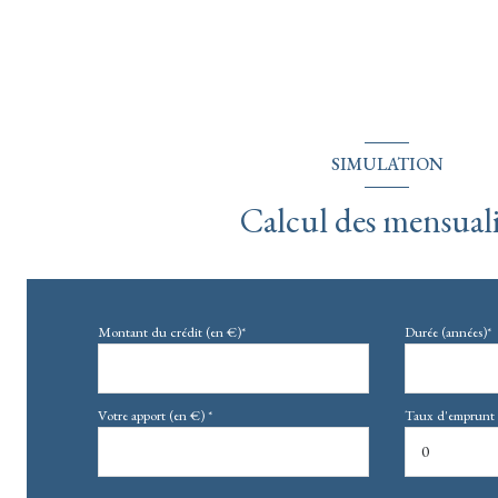
SIMULATION
Calcul des mensuali
Montant du crédit (en €)*
Durée (années)*
Votre apport (en €) *
Taux d'emprunt 