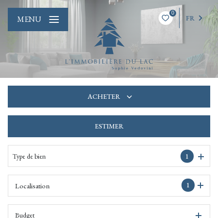
0
FR
MENU
ACHETER
ESTIMER
De l'ancien
De l'immo pro
Type de bien
1
1
Localisation
Budget