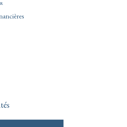
ER
nancières
tés