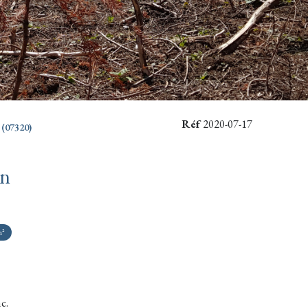
Réf
2020-07-17
(07320)
in
m²
c.