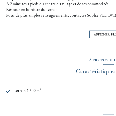
A 2 minutes à pieds du centre du village et de ses commodités.
Réseaux en bordure du terrain.
Pour de plus amples renseignements, contactez Sophie VED
300 Grand Rue, tel : 06 11 65 26 15, contact@limmobiliere-du-la
Honoraires charge vendeur - SIRET : 450 206 406 00025 - NAF : 68
2020 000 000 003 délivrée par la CCI d’Ardèche et portant la ment
AFFICHER PL
commerce », portant la mention « absence de garantie financière 
intracommunautaire : FR64450205406- RCP MMA IARD n° 10
A PROPOS DE C
Caractéristiques
terrain 1 600 m²