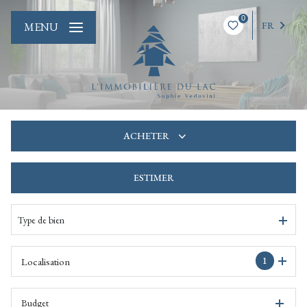
0
FR
MENU
ACHETER
ESTIMER
De l'ancien
De l'immo pro
Type de bien
1
Localisation
Budget