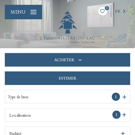
0
FR
MENU
ACHETER
ESTIMER
De l'ancien
De l'immo pro
Type de bien
1
1
Localisation
Budget