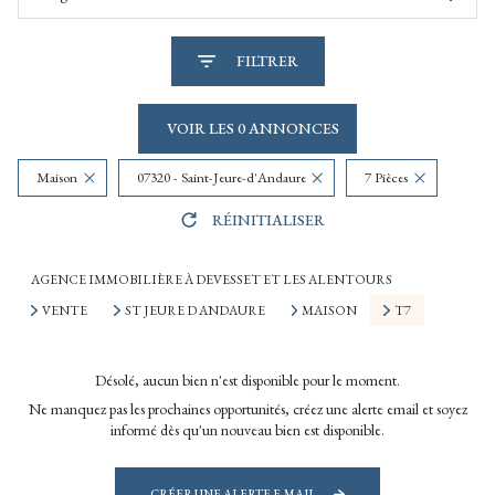
FILTRER
VOIR LES
0
ANNONCES
Maison
07320 - Saint-Jeure-d'Andaure
7 Pièces
RÉINITIALISER
AGENCE IMMOBILIÈRE À DEVESSET ET LES ALENTOURS
VENTE
ST JEURE D ANDAURE
MAISON
T7
Désolé, aucun bien n'est disponible pour le moment.
Ne manquez pas les prochaines opportunités, créez une alerte email et soyez
informé dès qu'un nouveau bien est disponible.
CRÉER UNE ALERTE E-MAIL