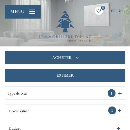
0
FR
MENU
ACHETER
ESTIMER
De l'ancien
De l'immo pro
Type de bien
1
1
Localisation
Budget