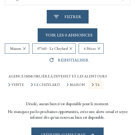
FILTRER
VOIR LES
0
ANNONCES
Maison
07160 - Le Cheylard
6 Pièces
RÉINITIALISER
AGENCE IMMOBILIÈRE À DEVESSET ET LES ALENTOURS
VENTE
LE CHEYLARD
MAISON
T6
Désolé, aucun bien n'est disponible pour le moment.
Ne manquez pas les prochaines opportunités, créez une alerte email et soyez
informé dès qu'un nouveau bien est disponible.
CRÉER UNE ALERTE E-MAIL