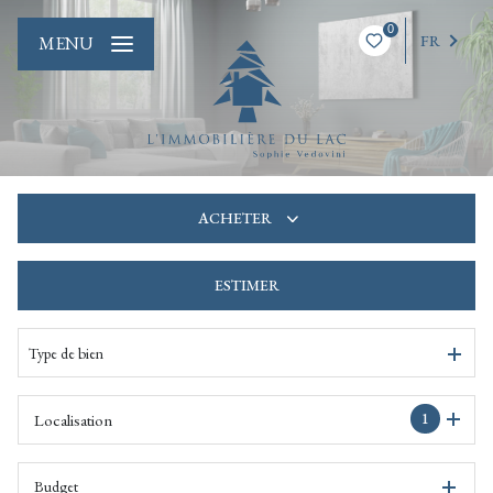
0
FR
MENU
ACHETER
ESTIMER
De l'ancien
De l'immo pro
Type de bien
1
Localisation
Budget