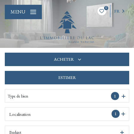
0
FR
MENU
ACHETER
ESTIMER
De l'ancien
De l'immo pro
Type de bien
1
1
Localisation
Budget