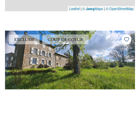
Leaflet
|
©
Maps
|
© OpenStreetMap
Jawg
EXCLUSIF
COUP DE COEUR