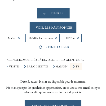
FILTRER
VOIR LES
0
ANNONCES
Maison
07310 - La Rochette
8 Pièces
RÉINITIALISER
AGENCE IMMOBILIÈRE À DEVESSET ET LES ALENTOURS
VENTE
LA ROCHETTE
MAISON
T8
Désolé, aucun bien n'est disponible pour le moment.
Ne manquez pas les prochaines opportunités, créez une alerte email et soyez
informé dès qu'un nouveau bien est disponible.
CRÉER UNE ALERTE E-MAIL