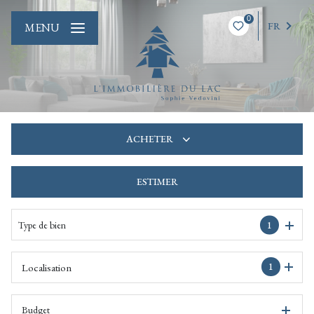
0
FR
MENU
ACHETER
ESTIMER
De l'ancien
De l'immo pro
Type de bien
1
1
Localisation
Budget