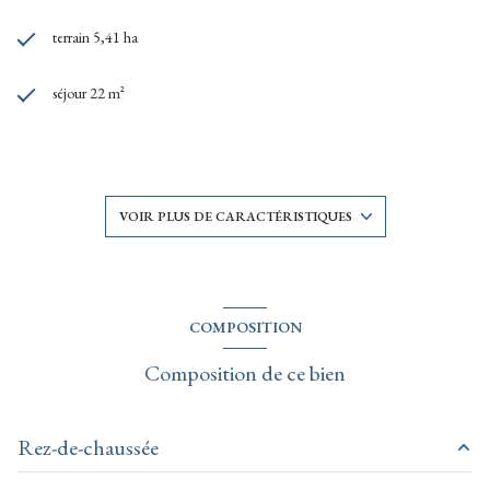
titulaire d’une assurance en responsabilité civile professionnelle auprès de MMA
IARD 14 bd Marie et Alexandre Oyon 72030 LE MANS CEDEX 9, sous le
terrain 5,41 ha
n° 103165800
séjour 22 m²
4 chambre(s)
1 salle(s) de bain
VOIR PLUS DE CARACTÉRISTIQUES
construit en 1865
cuisine séparée
COMPOSITION
Composition de ce bien
Chauffage central : chaudière (gaz)
Chauffage individuel : cheminée (bois)
Rez-de-chaussée
2 garage(s)